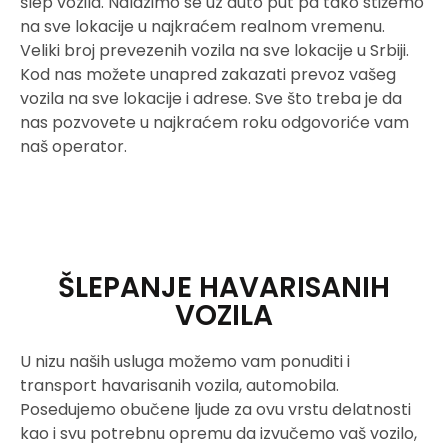
šlep vozila. Nalazimo se uz auto put pa tako stižemo
na sve lokacije u najkraćem realnom vremenu.
Veliki broj prevezenih vozila na sve lokacije u Srbiji.
Kod nas možete unapred zakazati prevoz vašeg
vozila na sve lokacije i adrese. Sve što treba je da
nas pozvovete u najkraćem roku odgovoriće vam
naš operator.
ŠLEPANJE HAVARISANIH
VOZILA
U nizu naših usluga možemo vam ponuditi i
transport havarisanih vozila, automobila.
Posedujemo obučene ljude za ovu vrstu delatnosti
kao i svu potrebnu opremu da izvučemo vaš vozilo,