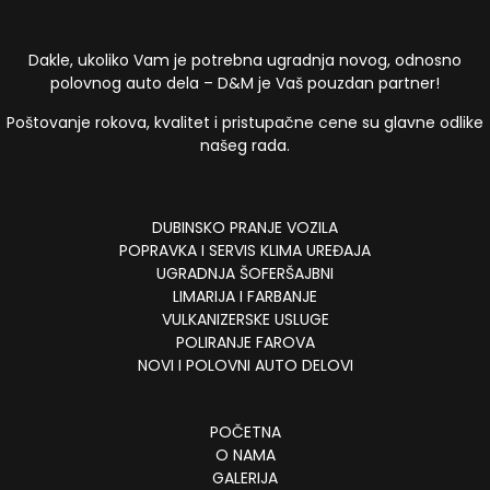
Dakle, ukoliko Vam je potrebna ugradnja novog, odnosno
polovnog auto dela – D&M je Vaš pouzdan partner!
Poštovanje rokova, kvalitet i pristupačne cene su glavne odlike
našeg rada.
DUBINSKO PRANJE VOZILA
POPRAVKA I SERVIS KLIMA UREĐAJA
UGRADNJA ŠOFERŠAJBNI
LIMARIJA I FARBANJE
VULKANIZERSKE USLUGE
POLIRANJE FAROVA
NOVI I POLOVNI AUTO DELOVI
POČETNA
O NAMA
GALERIJA