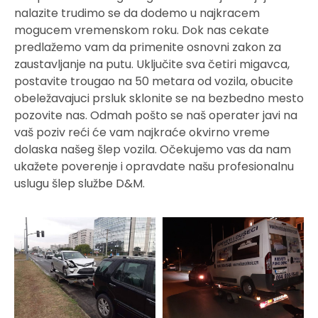
nalazite trudimo se da dodemo u najkracem
mogucem vremenskom roku. Dok nas cekate
predlažemo vam da primenite osnovni zakon za
zaustavljanje na putu. Uključite sva četiri migavca,
postavite trougao na 50 metara od vozila, obucite
obeležavajuci prsluk sklonite se na bezbedno mesto
pozovite nas. Odmah pošto se naš operater javi na
vaš poziv reći će vam najkraće okvirno vreme
dolaska našeg šlep vozila. Očekujemo vas da nam
ukažete poverenje i opravdate našu profesionalnu
uslugu šlep službe D&M.