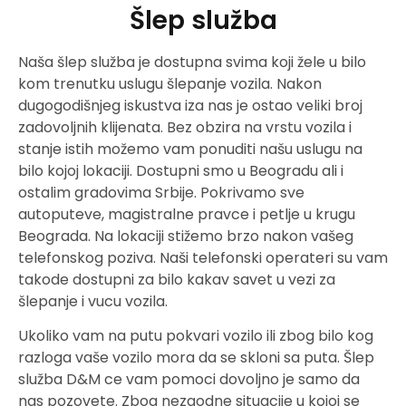
Šlep služba
Naša šlep služba je dostupna svima koji žele u bilo
kom trenutku uslugu šlepanje vozila. Nakon
dugogodišnjeg iskustva iza nas je ostao veliki broj
zadovoljnih klijenata. Bez obzira na vrstu vozila i
stanje istih možemo vam ponuditi našu uslugu na
bilo kojoj lokaciji. Dostupni smo u Beogradu ali i
ostalim gradovima Srbije. Pokrivamo sve
autoputeve, magistralne pravce i petlje u krugu
Beograda. Na lokaciji stižemo brzo nakon vašeg
telefonskog poziva. Naši telefonski operateri su vam
takode dostupni za bilo kakav savet u vezi za
šlepanje i vucu vozila.
Ukoliko vam na putu pokvari vozilo ili zbog bilo kog
razloga vaše vozilo mora da se skloni sa puta. Šlep
služba D&M ce vam pomoci dovoljno je samo da
nas pozovete. Zbog nezgodne situacije u kojoj se