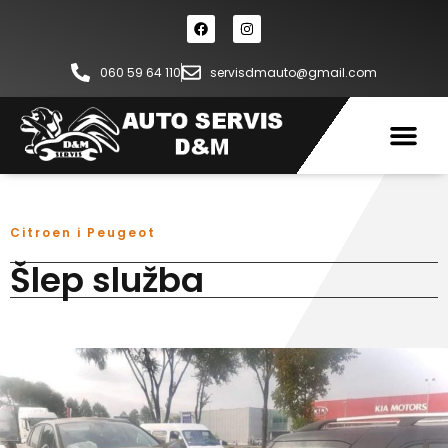
060 59 64 110
servisdmauto@gmail.com
Citroen i Peugeot
Šlep služba