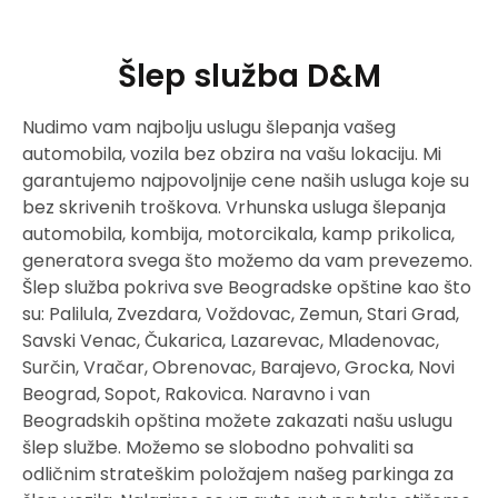
Šlep služba D&M
Nudimo vam najbolju uslugu šlepanja vašeg
automobila, vozila bez obzira na vašu lokaciju. Mi
garantujemo najpovoljnije cene naših usluga koje su
bez skrivenih troškova. Vrhunska usluga šlepanja
automobila, kombija, motorcikala, kamp prikolica,
generatora svega što možemo da vam prevezemo.
Šlep služba pokriva sve Beogradske opštine kao što
su: Palilula, Zvezdara, Voždovac, Zemun, Stari Grad,
Savski Venac, Čukarica, Lazarevac, Mladenovac,
Surčin, Vračar, Obrenovac, Barajevo, Grocka, Novi
Beograd, Sopot, Rakovica. Naravno i van
Beogradskih opština možete zakazati našu uslugu
šlep službe. Možemo se slobodno pohvaliti sa
odličnim strateškim položajem našeg parkinga za