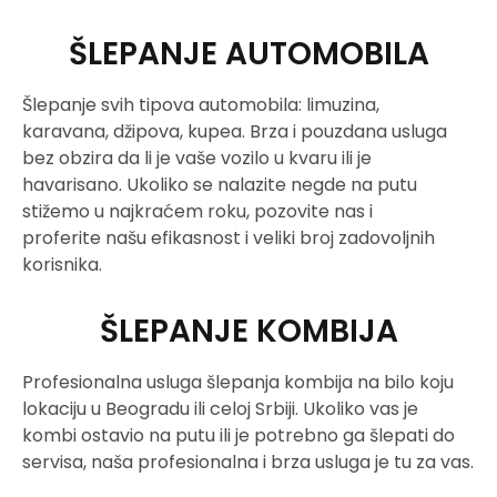
ŠLEPANJE AUTOMOBILA
Šlepanje svih tipova automobila: limuzina,
karavana, džipova, kupea. Brza i pouzdana usluga
bez obzira da li je vaše vozilo u kvaru ili je
havarisano. Ukoliko se nalazite negde na putu
stižemo u najkraćem roku, pozovite nas i
proferite našu efikasnost i veliki broj zadovoljnih
korisnika.
ŠLEPANJE KOMBIJA
Profesionalna usluga šlepanja kombija na bilo koju
lokaciju u Beogradu ili celoj Srbiji. Ukoliko vas je
kombi ostavio na putu ili je potrebno ga šlepati do
servisa, naša profesionalna i brza usluga je tu za vas.