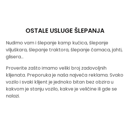
OSTALE USLUGE ŠLEPANJA
Nudimo vam i šlepanje kamp kućica, šlepanje
viljuškara, šlepanje traktora, šlepanje čamaca, jahti,
glisera…
Proverite zašto imamo veliki broj zadovoljnih
klijenata. Preporuka je naša najveća reklama. Svako
vozilo i svaki klijent je jednoko bitan bez obzira u
kakvom je stanju vozilo, kakve je veličine ili gde se
nalazi.