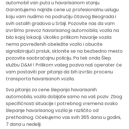
automobil van puta u havarisanom stanju.
Garantujemo najniže cene uz profesionalnu uslugu
koju vam nudimo na područiju čitavog Beograda i
svih ostalih gradova u Srbiji. Pozovite nas da vam
izvršimo prevoz havarisanog automobila, vozila na
bilo kojoj lokaciji. Ukoliko prilikom havarije vozila
nema povređenih obeležite vozilo i obucite
signalizirajući prsluk, sklonite se na bezbedno mesto
pozovite saobraćajnu policiju. Pa tek onda Šlep
službu D&M ! Prilikom vašeg poziva naš operater će
vam postaviti par pitanja da bih izvršio procenu
transporta havarisanoh vozila.
Sva pitanja za cene šlepanja havarisanih
automobila, vozila dobijate samo na vaš poziv. Zbog
specifičnosti situacije i potrebnog vremena svako
šlepanje havarisanog vozila je različito od
prethodnog. Očekujemo vas svih 365 dana u godini,
7 dana u nedelji.